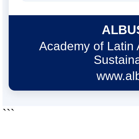
ALBU
Academy of Latin
Sustaina
www.al
```