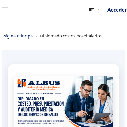
Salta al contenido principal
Acceder
Panel lateral
Página Principal
Diplomado costos hospitalarios